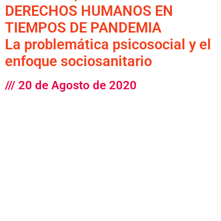
DERECHOS HUMANOS EN
TIEMPOS DE PANDEMIA
La problemática psicosocial y el
enfoque sociosanitario
/// 20 de Agosto de 2020
EXPONEN
Margarita Percovich
Red Pro Cuidados
Esther Lacava
Directora Dpto de Enfermeria
Comunitaria de la Fenf. Soc. Enfermeria en Salud