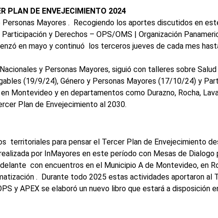
R PLAN DE ENVEJECIMIENTO 2024
 Personas Mayores . Recogiendo los aportes discutidos en este 
Participación y Derechos – OPS/OMS | Organización Panamerica
zó en mayo y continuó los terceros jueves de cada mes hasta f
s Nacionales y Personas Mayores, siguió con talleres sobre Salud
bles (19/9/24), Género y Personas Mayores (17/10/24) y Partic
ra en Montevideo y en departamentos como Durazno, Rocha, Laval
ercer Plan de Envejecimiento al 2030.
 territoriales para pensar el Tercer Plan de Envejecimiento de
realizada por InMayores en este período con Mesas de Dialogo p
adelante con encuentros en el Municipio A de Montevideo, en Ro
ematización . Durante todo 2025 estas actividades aportaron al T
PS y APEX se elaboró un nuevo libro que estará a disposición en