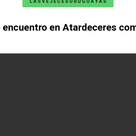
L A S V E J E C E S U R U G U A Y A S
 encuentro en Atardeceres co