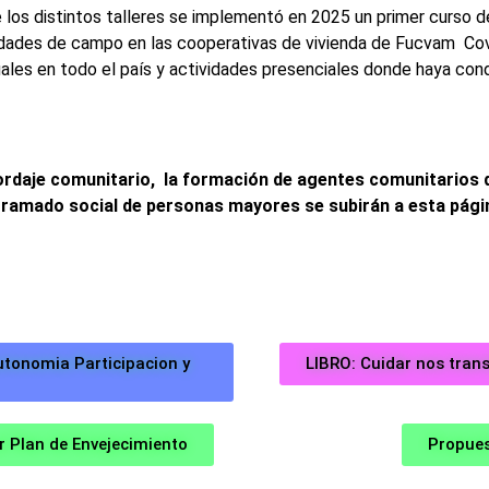
los distintos talleres se implementó en 2025 un primer curso d
ividades de campo en las cooperativas de vivienda de Fucvam C
ales en todo el país y actividades presenciales donde haya con
aje comunitario, la formación de agentes comunitarios de
ntramado social de personas mayores se subirán a esta págin
tonomia Participacion y
LIBRO: Cuidar nos tran
r Plan de Envejecimiento
Propues